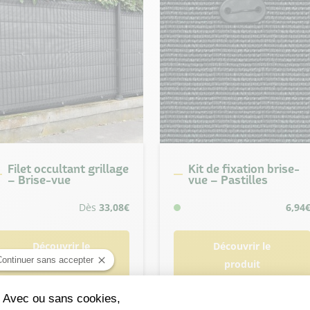
Filet occultant grillage
Kit de fixation brise-
– Brise-vue
vue – Pastilles
Dès
33,08
€
6,94
Découvrir le
Découvrir le
Continuer sans accepter
produit
produit
Avec ou sans cookies,