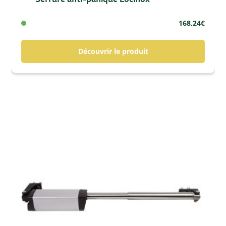
168,24
€
Découvrir le produit