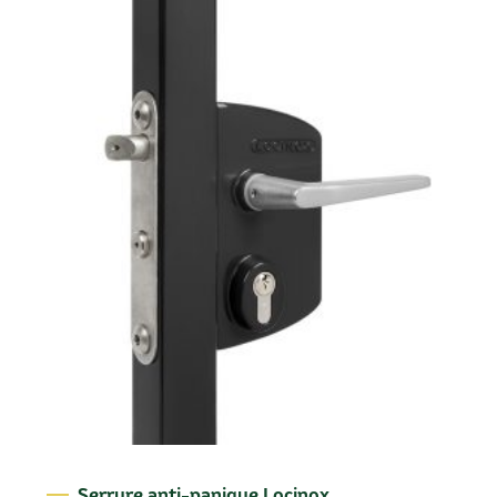
Serrure anti-panique Locinox